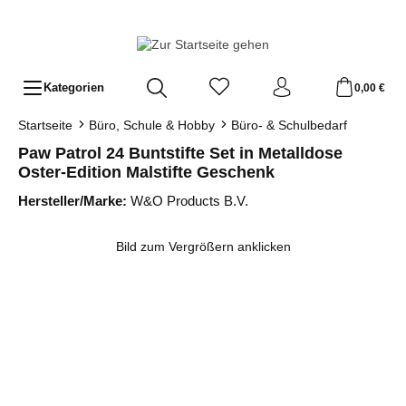
Zum Hauptinhalt springen
Kategorien
0,00 €
Startseite
Büro, Schule & Hobby
Büro- & Schulbedarf
Paw Patrol 24 Buntstifte Set in Metalldose
Oster-Edition Malstifte Geschenk
Hersteller/Marke:
W&O Products B.V.
Bildergalerie überspringen
Bild zum Vergrößern anklicken