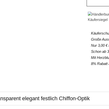
Käuferschut
Große Auswa
Nur 3,00 € f
Schon ab 35
Mit Herzblut
8% Rabatt a
parent elegant festlich Chiffon-Optik