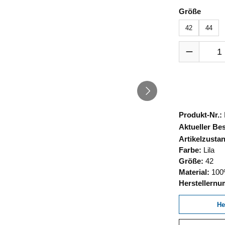
auswä
Größe
42
44
Produkt Anza
Produkt-Nr.:
Aktueller Be
Artikelzusta
Farbe:
Lila
Größe:
42
Material:
100%
Herstellern
He