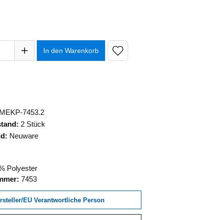
hlen
hl: Gib den gewünschten Wert ein oder benutze die Schaltfläch
In den Warenkorb
MEKP-7453.2
stand:
2 Stück
nd:
Neuware
 Polyester
ummer:
7453
rsteller/EU Verantwortliche Person