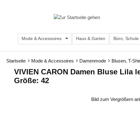
m Hauptinhalt springen
Zur Suche springen
Zur Hauptnavigation springen
Mode & Accessoires
Öffne oder Schließe das Dropdown d
Haus & Garten
Büro, Schule
Startseite
Mode & Accessoires
Damenmode
Blusen, T-Shi
VIVIEN CARON Damen Bluse Lila leic
Größe: 42
Bildergalerie überspringen
Bild zum Vergrößern an