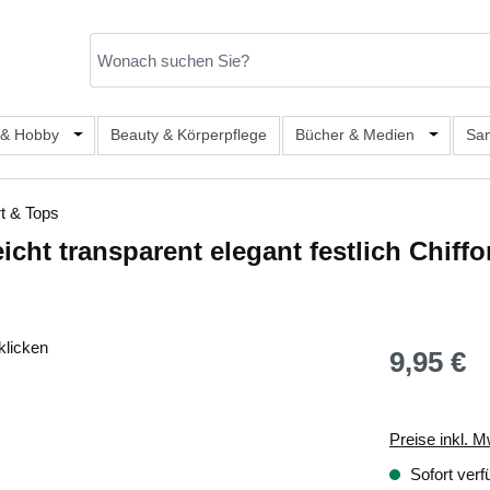
er Kategorie Mode & Accessoires
 & Hobby
Öffne oder Schließe das Dropdown der Kategorie Büro, S
Beauty & Körperpflege
Bücher & Medien
Öffne od
Sa
rt & Tops
ht transparent elegant festlich Chiffo
klicken
9,95 €
Regulärer Prei
Preise inkl. M
Sofort verf