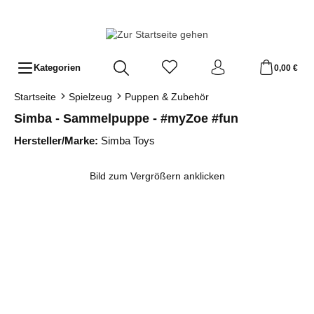
Zum Hauptinhalt springen
Kategorien
0,00 €
Startseite
Spielzeug
Puppen & Zubehör
Simba - Sammelpuppe - #myZoe #fun
Hersteller/Marke:
Simba Toys
Bildergalerie überspringen
Bild zum Vergrößern anklicken