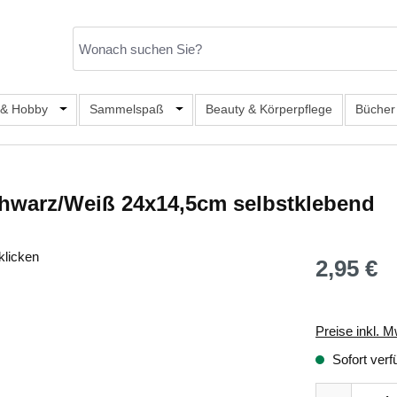
er Kategorie Mode & Accessoires
 & Hobby
Öffne oder Schließe das Dropdown der Kategorie Büro, S
Sammelspaß
Öffne oder Schließe das Dropdown de
Beauty & Körperpflege
Bücher
Schwarz/Weiß 24x14,5cm selbstklebend
klicken
2,95 €
Regulärer Prei
Preise inkl. M
Sofort verf
Produkt Anza