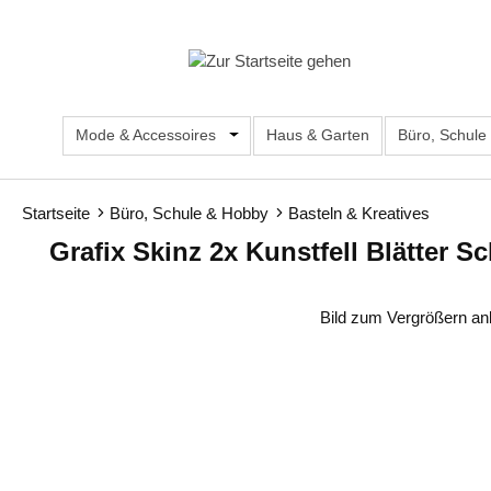
m Hauptinhalt springen
Zur Suche springen
Zur Hauptnavigation springen
Mode & Accessoires
Öffne oder Schließe das Dropdown d
Haus & Garten
Büro, Schule
Startseite
Büro, Schule & Hobby
Basteln & Kreatives
Grafix Skinz 2x Kunstfell Blätter 
Bildergalerie überspringen
Bild zum Vergrößern an