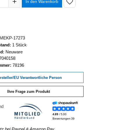
In den Warenkorb
MEKP-17273
stand:
1 Stück
nd:
Neuware
7040158
ummer:
78196
rsteller/EU Verantwortliche Person
Ihre Frage zum Produkt
z bei Paypal & Amazon Pay.