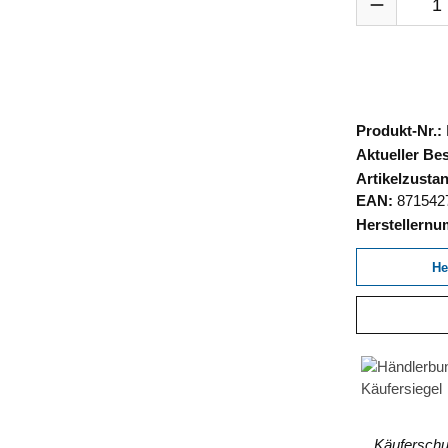
Produkt-Nr.:
Aktueller Be
Artikelzusta
EAN:
871542
Herstellern
He
Käuferschut