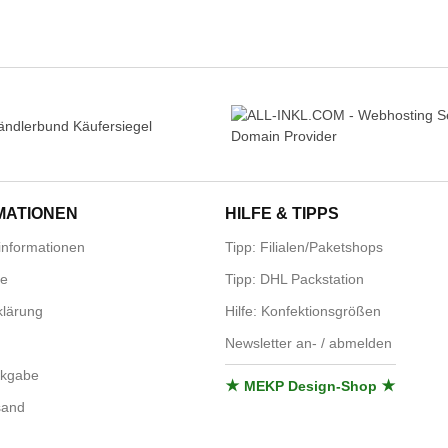
MATIONEN
HILFE & TIPPS
nformationen
Tipp: Filialen/Paketshops
se
Tipp: DHL Packstation
lärung
Hilfe: Konfektionsgrößen
Newsletter an- / abmelden
ckgabe
★ MEKP Design-Shop ★
sand