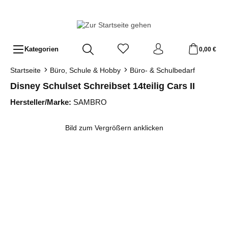
Zum Hauptinhalt springen
Kategorien
0,00 €
Startseite
Büro, Schule & Hobby
Büro- & Schulbedarf
Disney Schulset Schreibset 14teilig Cars II
Hersteller/Marke:
SAMBRO
Bildergalerie überspringen
Bild zum Vergrößern anklicken