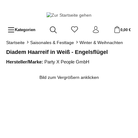
Zum Hauptinhalt springen
Kategorien
0,00 €
Startseite
Saisonales & Festtage
Winter & Weihnachten
Diadem Haarreif in Weiß - Engelsflügel
Hersteller/Marke:
Party X People GmbH
Bildergalerie überspringen
Bild zum Vergrößern anklicken